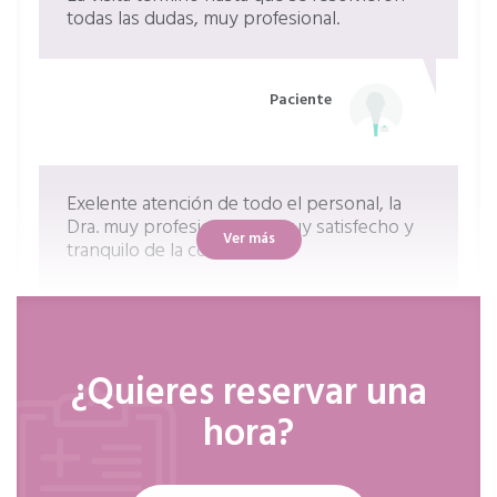
todas las dudas, muy profesional.
Paciente
Exelente atención de todo el personal, la
Dra. muy profesional, salí muy satisfecho y
Ver más
tranquilo de la consulta.
Paciente
¿Quieres reservar una
hora?
Excelente doctora, muy humana y explica
muy bien. Recomendada